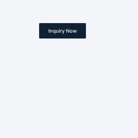
Inquiry Now