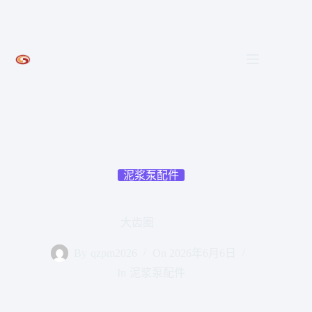
跳
至
内
容
泥浆泵配件
大齿圈
By
qzpm2026
On
2026年6月6日
In
泥浆泵配件