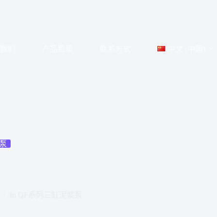
于我们
产品目录
联系方式
中文 (中国)
泵
In
QF系列三缸泥浆泵