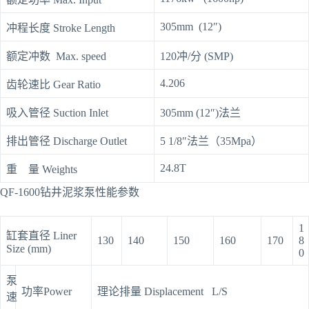
305mm (12″)
冲程长度 Stroke Length
额定冲数 Max. speed
120冲/分 (SMP)
4.206
齿轮速比 Gear Ratio
吸入管径 Suction Inlet
305mm (12″)法兰
排出管径 Discharge Outlet
5 1/8″法兰（35Mpa）
24.8T
重 量 Weights
QF-1600钻井泥浆泵性能参数
1
缸套直径 Liner
130
140
150
160
170
8
Size (mm)
0
泵
功率Power
理论排量 Displacement L/S
速