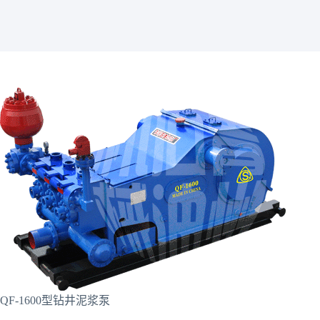
QF-1600型钻井泥浆泵