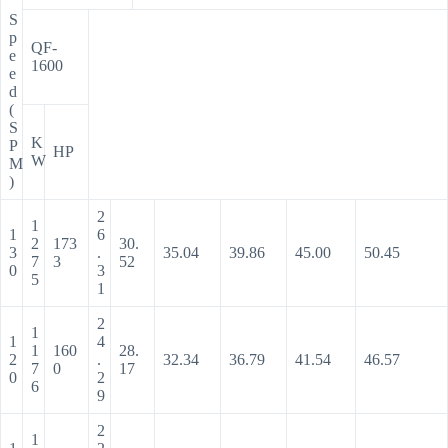
S
p
QF-
e
1600
e
d
(
S
K
P
HP
W
M
)
2
1
1
6
2
173
30.
3
.
35.04
39.86
45.00
50.45
7
3
52
0
3
5
1
2
1
1
4
1
160
28.
2
.
32.34
36.79
41.54
46.57
7
0
17
0
2
6
9
2
1