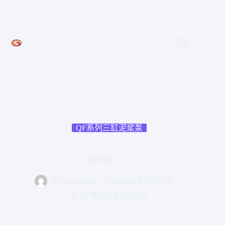
跳
至
内
容
QF系列三缸泥浆泵
QF1600
By
qzpm2026
On
2026年5月27日
In
QF系列三缸泥浆泵